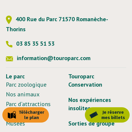
400 Rue du Parc 71570 Romanèche-
Thorins
03 85 35 51 53
information@touroparc.com
Le parc
Touroparc
Parc zoologique
Conservation
Nos animaux
Nos expériences
Parc d’attractions
insolites
Télécharger
Je réserve
Parc aquatique
le plan
mes billets
Musées
Sorties de groupe