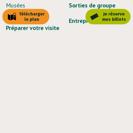
Musées
Sorties de groupe
Télécharger
Je réserve
le plan
mes billets
Entreprises
Préparer votre visite
Calendrier et horaires
Actualités
Nos tarifs
Contact
Nos services
Accès au parc
Billetterie
Rencontre avec les
Recrutement
soigneurs
F.A.Q
Copyright © 2026
|
Mentions légales
|
Confidentialité