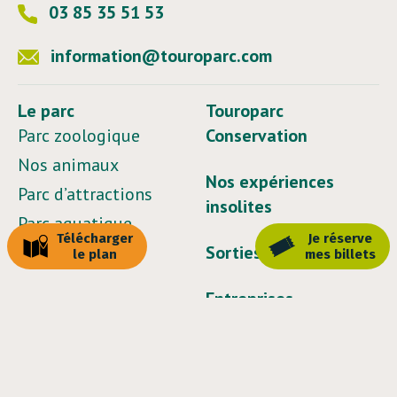
03 85 35 51 53
information@touroparc.com
Le parc
Touroparc
Parc zoologique
Conservation
Nos animaux
Nos expériences
Parc d’attractions
insolites
Parc aquatique
Télécharger
Je réserve
Musées
Sorties de groupe
le plan
mes billets
Entreprises
Préparer votre visite
Calendrier et horaires
Actualités
Nos tarifs
Contact